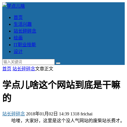
首页
生活兴趣
站长碎碎念
绘画
IT职业技能
设计
首页
站长碎碎念
文章正文
学点儿啥这个网站到底是干嘛
的
站长碎碎念
2018年01月02日 14:39
1318
feichai
哈喽，大家好，这里是这个没人气网站的废柴站长费才。