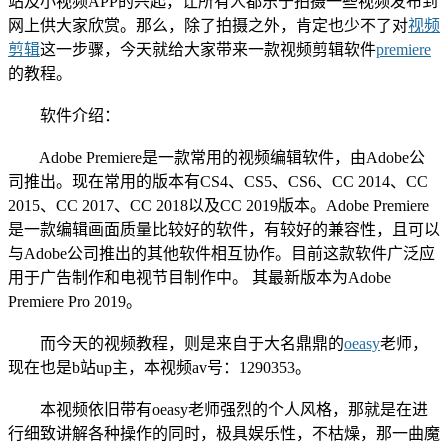
站及小视频APP的兴起，让所有人都乐于拍摄一些视频发布到
网上供大家欣赏。那么，除了拍摄之外，肯定也少不了对
视频
剪辑
这一步骤，今天就给大家带来一款视频剪辑软件
premiere
的教程。
软件介绍：
Adobe Premiere是一款常用的视频编辑软件，由Adobe公
司推出。现在常用的版本有CS4、CS5、CS6、CC 2014、CC
2015、CC 2017、CC 2018以及CC 2019版本。Adobe Premiere
是一款编辑画面质量比较好的软件，有较好的兼容性，且可以
与Adobe公司推出的其他软件相互协作。目前这款软件广泛应
用于广告制作和电视节目制作中。 其最新版本为Adobe
Premiere Pro 2019。
而今天的视频教程，则是来自于大名鼎鼎的
oeasy
老师，
现在也是b站up主，本视频av号：1290353。
本视频依旧带有oeasy老师强烈的个人风格，那就是在进
行细致讲解各种操作的同时，极具娱乐性，不枯燥，那一曲魔